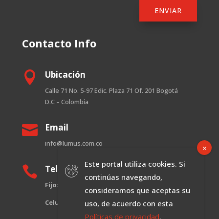
ENVIAR
Contacto Info
Ubicación

Calle 71 No. 5-97 Edic. Plaza 71 Of. 201 Bogotá
D.C – Colombia
Email

info@lumus.com.co
Este portal utiliza cookies. Si
Teléfono

continúas navegando,
Fijo:
601-3930953
consideramos que aceptas su
Celular:
+57 312 5103597
uso, de acuerdo con esta
Políticas de privacidad
.